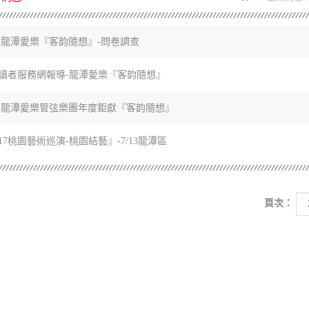
17 龍潭愛樂『客韵隨想』-問卷調查
讀者服務網報導-龍潭愛樂『客韵隨想』
17 龍潭愛樂管弦樂團年度鉅獻『客韵隨想』
017桃園藝術巡演-桃園結藝』-7/13龍潭區
頁次：