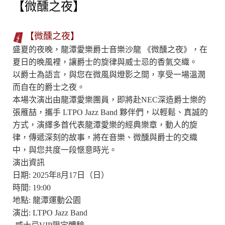
【微醺之夜】
【微醺之夜】
盛夏的夜晚，龍潭愛樂爵士音樂沙龍 《微醺之夜》，在
夏日的晚風裡，讓爵士的旋律與威士忌的香氣交織。
以爵士為語言，與您在微風與燈影之間，享受一場溫潤
而自在的爵士之夜。
本場次演出由龍潭愛樂團員，即將赴NEC深造爵士樂的
張雁喆，攜手 LTPO Jazz Band 夥伴們，以輕鬆、真誠的
方式，演繹多首代表龍潭愛樂的經典樂章，動人的旋
律，傳遞深刻的故事，將在音樂、微醺與爵士的交織
中，與您共度一段愜意時光。
演出資訊
日期: 2025年8月17日（日）
時間: 19:00
地點: 龍潭運動公園
演出: LTPO Jazz Band