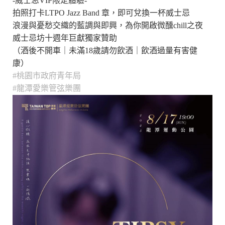
-威士忌VIP限定體驗-
拍照打卡LTPO Jazz Band 章，即可兌換一杯威士忌
浪漫與憂愁交織的藍調與即興，為你開啟微醺chill之夜
威士忌坊十週年巨獻獨家贊助
（酒後不開車｜未滿18歲請勿飲酒｜飲酒過量有害健
康）
#桃園市政府青年局
#龍潭愛樂管弦樂團