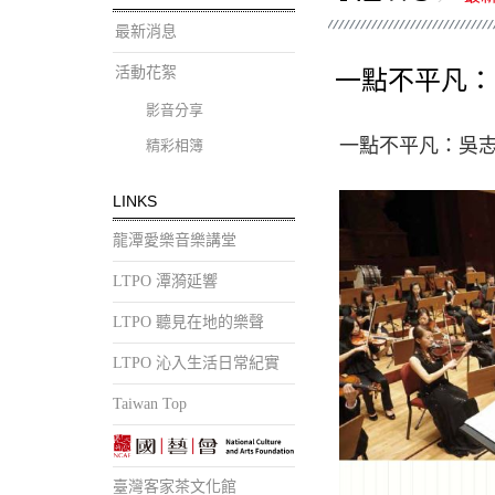
最新消息
活動花絮
一點不平凡：
影音分享
一點不平凡：吳志
精彩相簿
LINKS
龍潭愛樂音樂講堂
LTPO 潭漪延響
LTPO 聽見在地的樂聲
LTPO 沁入生活日常紀實
Taiwan Top
臺灣客家茶文化館