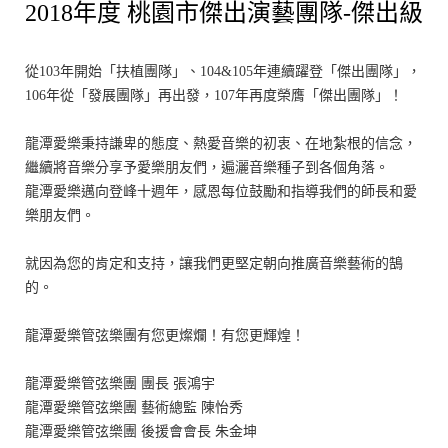
2018年度 桃園市傑出演藝團隊-傑出級
從103年開始「扶植團隊」、104&105年連續躍登「傑出團隊」，
106年從「發展團隊」再出發，107年再度榮膺「傑出團隊」！
龍潭愛樂秉持謙卑的態度、熱愛音樂的初衷、在地紮根的信念，
繼續將音樂分享予愛樂朋友們，遍灑音樂種子到各個角落。
龍潭愛樂邁向登峰十週年，感恩每位鼓勵和指導我們的師長和愛
樂朋友們。
就因為您的肯定和支持，讓我們更堅定朝向推廣音樂藝術的鵠
的。
龍潭愛樂管弦樂團有您更燦爛！有您更輝煌！
龍潭愛樂管弦樂團 團長 張鴻宇
龍潭愛樂管弦樂團 藝術總監 陳怡秀
龍潭愛樂管弦樂團 後援會會長 朱金坤