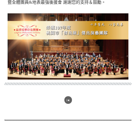
暨全體團員&地表最強後援會 謝謝您的支持＆鼓勵。