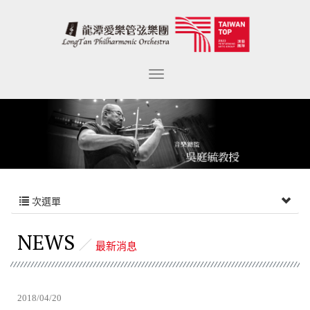
次選單
NEWS
最新消息
2018/04/20