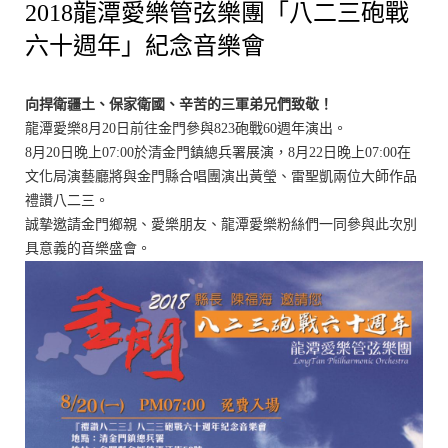
2018龍潭愛樂管弦樂團「八二三砲戰
六十週年」紀念音樂會
向捍衛疆土、保家衛國、辛苦的三軍弟兄們致敬！
龍潭愛樂8月20日前往金門參與823砲戰60週年演出。
8月20日晚上07:00於清金門鎮總兵署展演，8月22日晚上07:00在
文化局演藝廳將與金門縣合唱團演出黃瑩、雷聖凱兩位大師作品
禮讚八二三。
誠摯邀請金門鄉親、愛樂朋友、龍潭愛樂粉絲們一同參與此次別
具意義的音樂盛會。