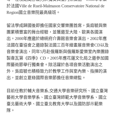
於法國Ville de Rueil-Malmason Conservatoire National de
Region國立音樂院最高級班。
留法學成歸國後即擔任國家交響樂團首席，吳庭毓與樂
團累積豐富的舞台經驗，並獲邀至大陸、歐美各國演
出。2000年應邀於總統府介壽館音樂會演出，2002年應
法國在臺協會之邀錄製法國三百年繪畫展音樂會CD以及
音樂會演出，同年5月赴俄羅斯與俄羅斯愛樂室內樂團錄
製韋瓦第《四季》CD，2005年應花蓮文化局之邀參加國
際藝術節舉行獨奏會。除活躍於各項音樂活動演出之
外，吳庭毓也積極致力於教學工作與室內樂、指揮的演
出，並創立夏綠國際音樂節擔任音樂總監。
目前任教於輔大音樂系,交通大學音樂研究所、國立臺灣
藝術大學音樂學系、國立臺灣師範大學音樂學系、國立
臺北藝術大學、國立臺北教育大學以及國防部示範樂
隊。