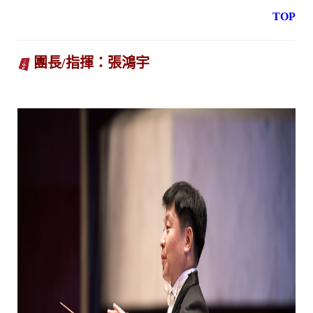
TOP
團長/指揮：張鴻宇