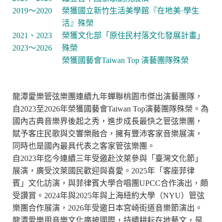
2019～2020
榮獲國立新竹生活美學館『在地美·學生
活』殊榮
2021、2023
榮獲文化部「原住民村落文化發展計畫」
2023～2026
殊榮
榮獲國藝會Taiwan Top 演藝團隊殊榮
龍潭愛樂管弦樂團連續九年蟬聯桃園市傑出演藝團隊，
自2023至2026年榮獲國藝會Taiwan Top演藝團隊殊榮。為
國內古典音樂界後起之秀，進步成長最快之管弦樂團，
賦予客庄民歌與交響樂融合，擁有豐沛客家音樂展演，
同時也是國內最具代表之客家管弦樂團。
自2023年迄今連續三年受邀赴汶萊參與「臺灣文化節」
展演，廣受汶萊國民歡迎與喜愛。2025年「客座菲律
賓」文化訪演，與菲律賓大學合唱團UPCC合作演出，頗
受讚賞。2024年與2025年與上海紐約大學（NYU）管弦
樂團合作展演，2026年受邀日本宮崎街道音樂節演出。
龍潭愛樂用音樂文化廣披國際，持續耕耘在地藝文，是