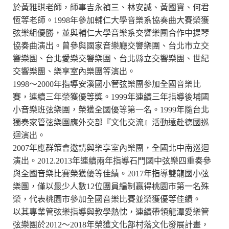
於黃雅琪老師，師事吉永禎三、林安誠、黃國寶、何君
恆等老師。1998年參加輔仁大學音樂系協奏曲大賽榮獲
弦樂組優勝，並與輔仁大學音樂系交響樂團合作中提琴
協奏曲演出。曾參與國家音樂廳交響樂團、台北市立交
響樂團、台北愛樂交響樂團、台北縣立交響樂團、世紀
交響樂團、樂享室內樂團等演出。
1998～2000年指導安溪國小管弦樂團參加全國音樂比
賽，連續三年榮獲優等獎。1999年連續三年指導後埔國
小音樂班弦樂團，榮獲全國優等第一名。1999年隨台北
獨奏家管弦樂團應外交部『文化交流』活動遠赴德國巡
迴演出。
2007年應群策會邀請與樂享室內樂團，全國北中南巡迴
演出。2012.2013年連續兩年指導石門國中弦樂四重奏參
與全國音樂比賽榮獲優等佳績。2017年指導雙龍國小弦
樂團，僅以最少人數12位團員編制贏得桃園市第一名殊
榮，代表桃園市參加全國音樂比賽並榮獲優等佳績。
以其專業管弦樂指導與教學熱忱，連續帶領龍潭愛樂管
弦樂團於2012～2018年榮獲文化部村落文化發展計畫，