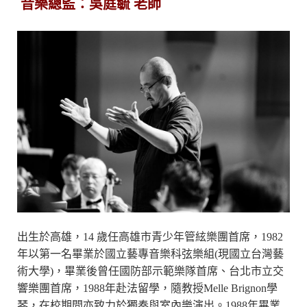
音樂總監：吳庭毓 老師
出生於高雄，14 歲任高雄市青少年管絃樂團首席，1982
年以第一名畢業於國立藝專音樂科弦樂組(現國立台灣藝
術大學)，畢業後曾任國防部示範樂隊首席、台北市立交
響樂團首席，1988年赴法留學，隨教授Melle Brignon學
琴，在校期間亦致力於獨奏與室內樂演出。1988年畢業