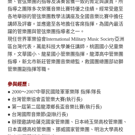
樂、管弦樂團的指導及演奏皆獲一致的肯定與讚賞，所
指導之團隊多次榮獲音樂比賽特優之佳績。經常受邀至
各地舉辦的管弦樂團教學法講座及全國音樂比賽中擔任
講師及評審。並應邀至各地擔任客席指揮，為國內最活
躍的管樂團與管弦樂團指導者之一。
現任世界軍樂協會International Military Music Society亞洲
區台灣代表，萬能科技大學兼任講師，桃園國小兒童樂
隊，文華國小、龍星國小管樂團指揮，龍潭高中管樂團
指導，新北市新莊管樂團音樂總監，救國團總團部幼獅
管樂團副指揮等職。
參與經歷 :
● 2000～2007中華民國陸軍軍樂隊 指揮/隊長
● 台灣管樂協會盃管樂大賽(執行長)
● 第一屆第二屆龍潭鄉長盃音樂比賽(執行長)
● 台灣國際音樂節(副執行長)
● 辦理邀請哈薩克國家管樂團、日本崎玉榮高校管樂團、
日本嘉穗高校管樂團、挪威國家管樂團、明治大學高校