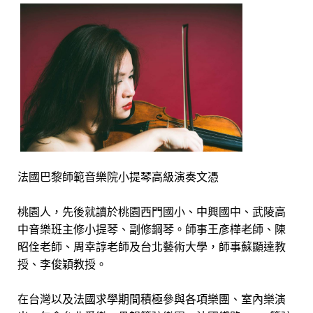
法國巴黎師範音樂院小提琴高級演奏文憑
桃園人，先後就讀於桃園西門國小、中興國中、武陵高
中音樂班主修小提琴、副修鋼琴。師事王彥樺老師、陳
昭佺老師、周幸諄老師及台北藝術大學，師事蘇顯達教
授、李俊穎教授。
在台灣以及法國求學期間積極參與各項樂團、室內樂演