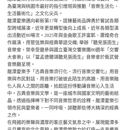
為臺灣與桃園市最好的指引燈塔與推動「音樂生活化、
生活藝術化」之文化尖兵。
龍潭愛樂邁向嶄新第17年，提臻藝術品牌勇於嘗試各類
型跨域展演，近年更是轉型後向上成長，近年各類型演
出活動近80場次。2025年與金曲歌王許富凱、蕭煌奇合
作展演，用管弦樂與經典華語交織; 舉辦「聽見張雨生」
音樂會，榮幸受邀參與國立臺灣交響樂團80週年「交響
大會串」以「當孟德爾頌聽見張雨生」音樂會於衛武營
音樂廳呈現。
龍潭愛樂予「古典音樂流行化、流行音樂交響化」用音
樂與市民對話、用音樂打破彼此陌生的高牆、用音樂融
化人與人之間的距離，拾起這份悸動讓音樂沁入生活
中。古典音樂與文學，是一座城市與國家文明的藝術結
晶。透過指揮棒下對不同音樂哲思的詮釋，龍潭愛樂引
領市民與愛樂者，一同呼吸、諦聽那些博大精深的經典
之作。
在飛揚的樂聲與濃厚的客庄藝文氣息之中，展現龍潭多
元且豐富的文化風貌。龍潭愛樂致力於打造一支具備高