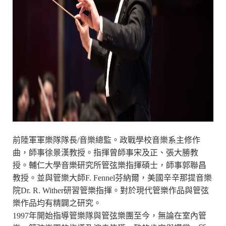
前陸軍軍樂隊隊長/音樂總監。政戰學校音樂系主修作
曲，師事徐景漢教授。指揮曾師事宋及正、張大勝教
授。輔仁大學音樂研究所管弦樂指揮碩士，師事郭聯昌
教授。並與管樂大師F. Fennel芬納爾，美國辛辛那提音樂
院Dr. R. Wither研習管樂指揮。對於現代管樂作品與管弦
樂作品均有精闢之研究。
1997年開始指導管樂隊與管弦樂團至今，無論在室內管