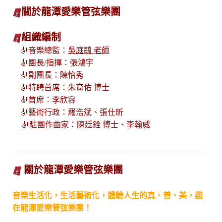
關於龍潭愛樂管弦樂團
組織編制
🎻
音樂總監：
吳庭毓
老師
🎻
團長/指揮：張鴻宇
🎻
副團長：陳怡秀
🎻
特聘首席：朱育佑 博士
🎻
首席：李欣容
🎻藝術行政：羅浩斌、張仕昕
🎻駐團作曲家：陳廷銓 博士、李翰威
關於龍潭愛樂管弦樂團
音樂生活化，生活藝術化，體驗人生的真、善、美，盡
在龍潭愛樂管弦樂團！